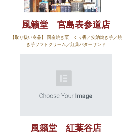
風籟堂 宮島表参道店
【取り扱い商品】 国産焼き栗 くり香／安納焼き芋／焼
き芋ソフトクリーム／紅葉バターサンド
風籟堂 紅葉谷店